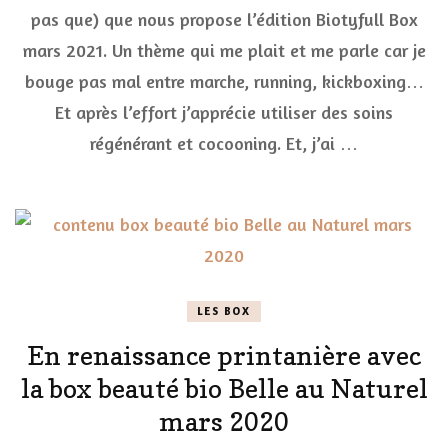
pas que) que nous propose l’édition Biotyfull Box
sp
da
mars 2021. Un thème qui me plait et me parle car je
la
Bi
bouge pas mal entre marche, running, kickboxing…
Bo
Et après l’effort j’apprécie utiliser des soins
ma
20
régénérant et cocooning. Et, j’ai …
LES BOX
En renaissance printanière avec
la box beauté bio Belle au Naturel
mars 2020