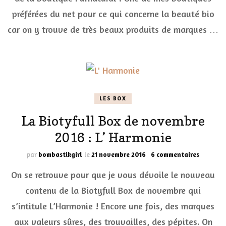
CON
(ter
préférées du net pour ce qui concerne la beauté bio
car on y trouve de très beaux produits de marques …
LES BOX
La Biotyfull Box de novembre
2016 : L’ Harmonie
sur
par
bombastikgirl
le
21 novembre 2016
6 commentaires
La
On se retrouve pour que je vous dévoile le nouveau
Biotyful
Box
contenu de la Biotyfull Box de novembre qui
de
s’intitule L’Harmonie ! Encore une fois, des marques
novembr
2016
aux valeurs sûres, des trouvailles, des pépites. On
: