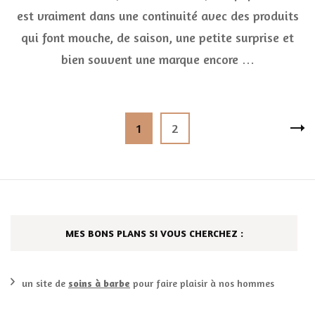
L’
est vraiment dans une continuité avec des produits
Harmoni
qui font mouche, de saison, une petite surprise et
bien souvent une marque encore …
Pagination
Page
Page
1
2
des
publications
MES BONS PLANS SI VOUS CHERCHEZ :
un site de
soins à barbe
pour faire plaisir à nos hommes