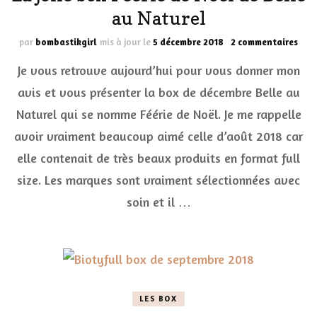
au Naturel
sur
par
bombastikgirl
mis à jour le
5 décembre 2018
2 commentaires
La
Je vous retrouve aujourd’hui pour vous donner mon
jolie
box
avis et vous présenter la box de décembre Belle au
Féér
Naturel qui se nomme Féérie de Noël. Je me rappelle
de
Noë
avoir vraiment beaucoup aimé celle d’août 2018 car
de
Bell
elle contenait de très beaux produits en format full
au
size. Les marques sont vraiment sélectionnées avec
Natu
soin et il …
LES BOX