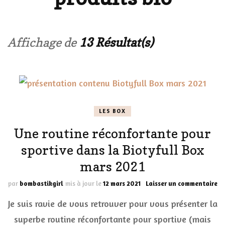
Affichage de
13 Résultat(s)
LES BOX
Une routine réconfortante pour
sportive dans la Biotyfull Box
mars 2021
su
par
bombastikgirl
mis à jour le
12 mars 2021
Laisser un commentaire
Un
Je suis ravie de vous retrouver pour vous présenter la
ro
ré
superbe routine réconfortante pour sportive (mais
po