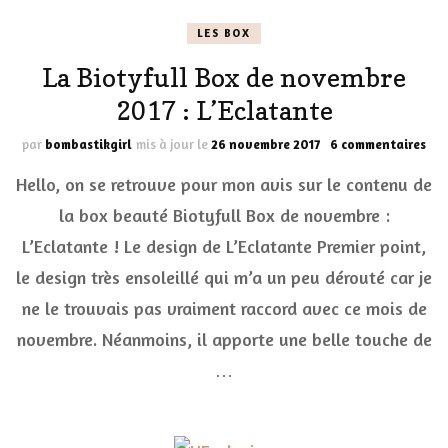
LES BOX
La Biotyfull Box de novembre
2017 : L’Eclatante
sur
par
bombastikgirl
mis à jour le
26 novembre 2017
6 commentaires
La
Hello, on se retrouve pour mon avis sur le contenu de
Bio
Box
la box beauté Biotyfull Box de novembre :
de
L’Eclatante ! Le design de L’Eclatante Premier point,
nov
201
le design très ensoleillé qui m’a un peu dérouté car je
:
L’E
ne le trouvais pas vraiment raccord avec ce mois de
novembre. Néanmoins, il apporte une belle touche de
…