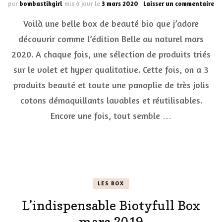
su
par
bombastikgirl
mis à jour le
3 mars 2020
Laisser un commentaire
En
Voilà une belle box de beauté bio que j’adore
re
pr
découvrir comme l’édition Belle au naturel mars
av
2020. A chaque fois, une sélection de produits triés
la
bo
sur le volet et hyper qualitative. Cette fois, on a 3
be
bi
produits beauté et toute une panoplie de très jolis
Be
cotons démaquillants lavables et réutilisables.
au
Na
Encore une fois, tout semble …
ma
20
LES BOX
L’indispensable Biotyfull Box
mars 2019