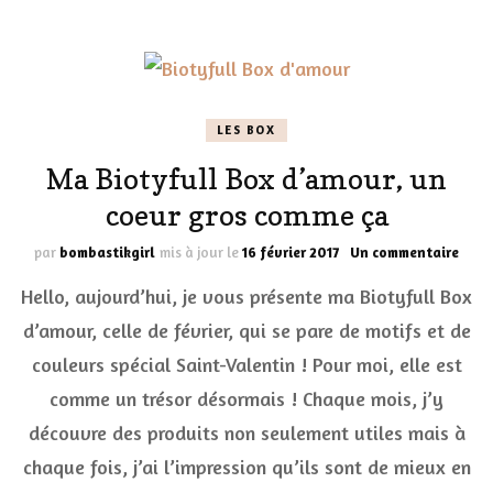
LES BOX
Ma Biotyfull Box d’amour, un
coeur gros comme ça
sur
par
bombastikgirl
mis à jour le
16 février 2017
Un commentaire
Ma
Hello, aujourd’hui, je vous présente ma Biotyfull Box
Biot
Box
d’amour, celle de février, qui se pare de motifs et de
d’am
couleurs spécial Saint-Valentin ! Pour moi, elle est
un
coeu
comme un trésor désormais ! Chaque mois, j’y
gros
com
découvre des produits non seulement utiles mais à
ça
chaque fois, j’ai l’impression qu’ils sont de mieux en