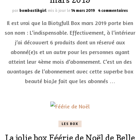
sur
par
bombastikgirl
mis à jour le
14 mars 2019
4 commentaires
L’indi
Il est vrai que la Biotyfull Box mars 2019 porte bien
Biotyf
Box
son nom : L’indispensable. Effectivement, à l’intérieur
mars
j’ai découvert 6 produits dont un réservé aux
2019
abonné(e)s et un autre pour les personnes ayant
atteint leur 4ème mois d’abonnement. C’est un des
avantages de l’abonnement avec cette superbe box
beauté bio,le fait que les abonnés …
LES BOX
La jolie box Féérie de Noël de Belle