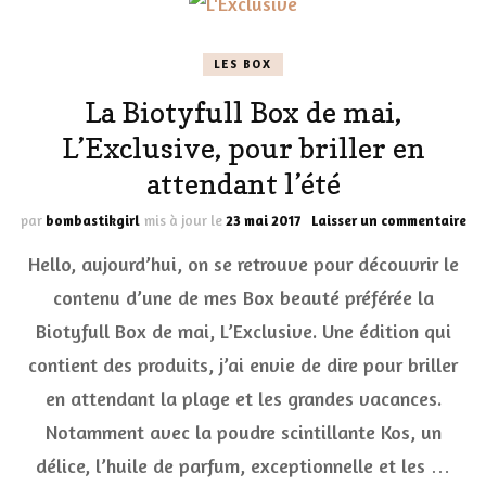
LES BOX
La Biotyfull Box de mai,
L’Exclusive, pour briller en
attendant l’été
sur
par
bombastikgirl
mis à jour le
23 mai 2017
Laisser un commentaire
La
Hello, aujourd’hui, on se retrouve pour découvrir le
Bio
Bo
contenu d’une de mes Box beauté préférée la
de
Biotyfull Box de mai, L’Exclusive. Une édition qui
mai
L’E
contient des produits, j’ai envie de dire pour briller
po
bri
en attendant la plage et les grandes vacances.
en
Notamment avec la poudre scintillante Kos, un
at
l’é
délice, l’huile de parfum, exceptionnelle et les …