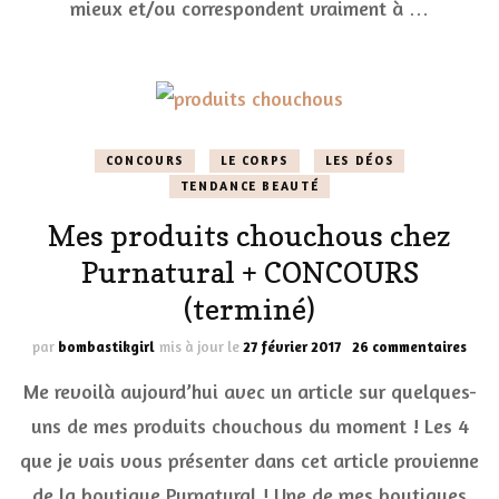
mieux et/ou correspondent vraiment à …
CONCOURS
LE CORPS
LES DÉOS
TENDANCE BEAUTÉ
Mes produits chouchous chez
Purnatural + CONCOURS
(terminé)
sur
par
bombastikgirl
mis à jour le
27 février 2017
26 commentaires
Mes
Me revoilà aujourd’hui avec un article sur quelques-
prod
chou
uns de mes produits chouchous du moment ! Les 4
chez
que je vais vous présenter dans cet article provienne
Purn
+
de la boutique Purnatural ! Une de mes boutiques