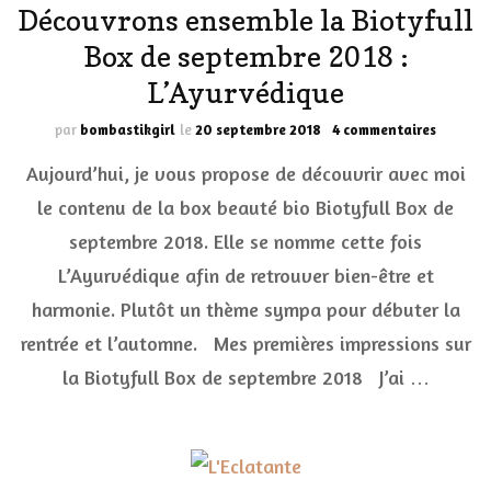
Découvrons ensemble la Biotyfull
Box de septembre 2018 :
L’Ayurvédique
sur
par
bombastikgirl
le
20 septembre 2018
4 commentaires
Découv
Aujourd’hui, je vous propose de découvrir avec moi
ensembl
la
le contenu de la box beauté bio Biotyfull Box de
Biotyfu
septembre 2018. Elle se nomme cette fois
Box
de
L’Ayurvédique afin de retrouver bien-être et
septemb
2018
harmonie. Plutôt un thème sympa pour débuter la
:
rentrée et l’automne. Mes premières impressions sur
L’Ayurv
la Biotyfull Box de septembre 2018 J’ai …