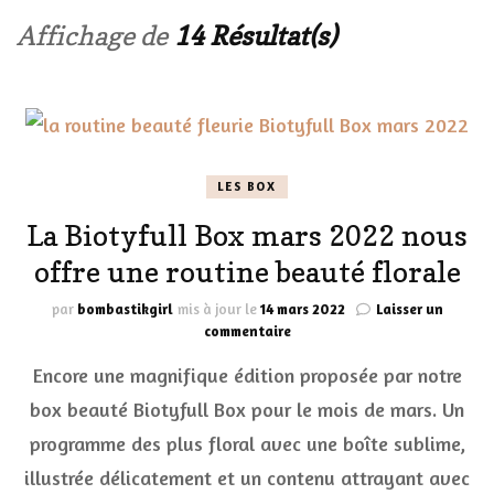
Affichage de
14 Résultat(s)
LES BOX
La Biotyfull Box mars 2022 nous
offre une routine beauté florale
par
bombastikgirl
mis à jour le
14 mars 2022
Laisser un
sur
commentaire
La
Encore une magnifique édition proposée par notre
Biotyfull
Box
box beauté Biotyfull Box pour le mois de mars. Un
mars
programme des plus floral avec une boîte sublime,
2022
nous
illustrée délicatement et un contenu attrayant avec
offre