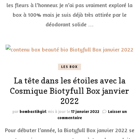
une
les fleurs à l’honneur. Je n’ai pas vraiment exploré la
routine
box à 100% mais je suis déjà très attirée par le
beauté
florale
déodorant solide …
LES BOX
La tête dans les étoiles avec la
Cosmique Biotyfull Box janvier
2022
par
bombastikgirl
mis à jour le
17 janvier 2022
Laisser un
sur
commentaire
La
Pour débuter l’année, la Biotyfull Box janvier 2022 se
tête
dans