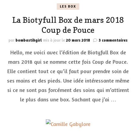
LES BOX
La Biotyfull Box de mars 2018
Coup de Pouce
sur
par
bombastikgirl
mis à jour le
20 mars 2018
3 commentaires
La
Hello, me voici avec l’édition de Biotyfull Box de
Biot
Box
mars 2018 qui se nomme cette fois Coup de Pouce.
de
Elle contient tout ce qu’il faut pour prendre soin de
mars
2018
ses mains et des pieds. Une idée intéressante même
Cou
de
si ce ne sont pas forcément des soins qui m’attirent
Pouc
le plus dans une box. Sachant que j’ai …