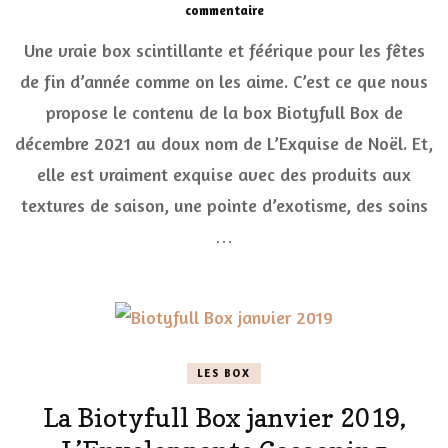
sur
commentaire
L’Exquise
Une vraie box scintillante et féérique pour les fêtes
de
Noël,
de fin d’année comme on les aime. C’est ce que nous
la
propose le contenu de la box Biotyfull Box de
box
scintillante
décembre 2021 au doux nom de L’Exquise de Noël. Et,
et
féérique
elle est vraiment exquise avec des produits aux
de
textures de saison, une pointe d’exotisme, des soins
Biotyfull
Box
…
LES BOX
La Biotyfull Box janvier 2019,