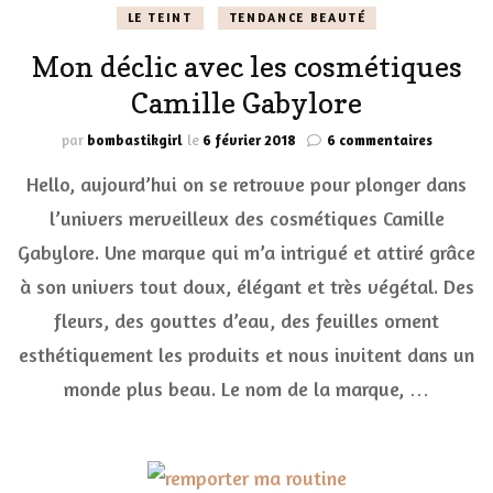
LE TEINT
TENDANCE BEAUTÉ
Mon déclic avec les cosmétiques
Camille Gabylore
sur
par
bombastikgirl
le
6 février 2018
6 commentaires
Mon
Hello, aujourd’hui on se retrouve pour plonger dans
déclic
avec
l’univers merveilleux des cosmétiques Camille
les
Gabylore. Une marque qui m’a intrigué et attiré grâce
cosmétiq
Camille
à son univers tout doux, élégant et très végétal. Des
Gabylor
fleurs, des gouttes d’eau, des feuilles ornent
esthétiquement les produits et nous invitent dans un
monde plus beau. Le nom de la marque, …