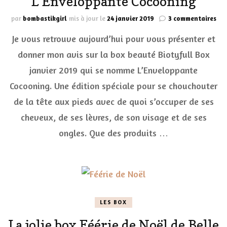
L’Enveloppante Cocooning
sur
par
bombastikgirl
mis à jour le
24 janvier 2019
3 commentaires
La
Je vous retrouve aujourd’hui pour vous présenter et
Bio
Bo
donner mon avis sur la box beauté Biotyfull Box
jan
janvier 2019 qui se nomme L’Enveloppante
201
L’E
Cocooning. Une édition spéciale pour se chouchouter
Coc
de la tête aux pieds avec de quoi s’occuper de ses
cheveux, de ses lèvres, de son visage et de ses
ongles. Que des produits …
LES BOX
La jolie box Féérie de Noël de Belle