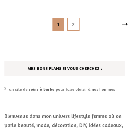
Pagination
Page
Page
1
2
des
publications
MES BONS PLANS SI VOUS CHERCHEZ :
un site de
soins à barbe
pour faire plaisir à nos hommes
Bienvenue dans mon univers lifestyle femme où on
parle beauté, mode, décoration, DIY, idées cadeaux,