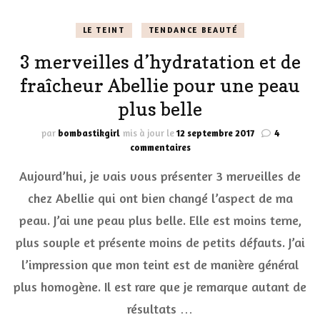
LE TEINT
TENDANCE BEAUTÉ
3 merveilles d’hydratation et de
fraîcheur Abellie pour une peau
plus belle
par
bombastikgirl
mis à jour le
12 septembre 2017
4
sur
commentaires
3
Aujourd’hui, je vais vous présenter 3 merveilles de
merveilles
d’hydratation
chez Abellie qui ont bien changé l’aspect de ma
et
peau. J’ai une peau plus belle. Elle est moins terne,
de
fraîcheur
plus souple et présente moins de petits défauts. J’ai
Abellie
pour
l’impression que mon teint est de manière général
une
plus homogène. Il est rare que je remarque autant de
peau
plus
résultats …
belle