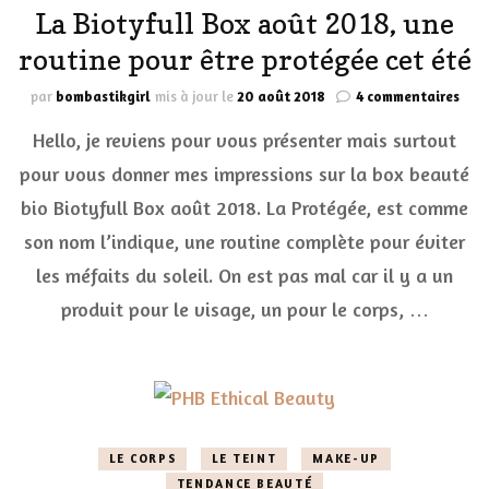
La Biotyfull Box août 2018, une
routine pour être protégée cet été
sur
par
bombastikgirl
mis à jour le
20 août 2018
4 commentaires
La
Hello, je reviens pour vous présenter mais surtout
Biot
Box
pour vous donner mes impressions sur la box beauté
aoû
bio Biotyfull Box août 2018. La Protégée, est comme
2018
une
son nom l’indique, une routine complète pour éviter
rout
pou
les méfaits du soleil. On est pas mal car il y a un
être
produit pour le visage, un pour le corps, …
prot
cet
été
LE CORPS
LE TEINT
MAKE-UP
TENDANCE BEAUTÉ