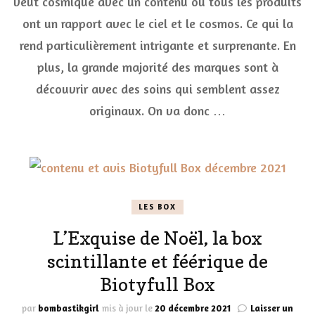
veut cosmique avec un contenu où tous les produits
les
ont un rapport avec le ciel et le cosmos. Ce qui la
étoiles
avec
rend particulièrement intrigante et surprenante. En
la
Cosmique
plus, la grande majorité des marques sont à
Biotyfull
découvrir avec des soins qui semblent assez
Box
janvier
originaux. On va donc …
2022
LES BOX
L’Exquise de Noël, la box
scintillante et féérique de
Biotyfull Box
par
bombastikgirl
mis à jour le
20 décembre 2021
Laisser un