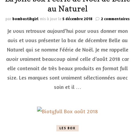
au Naturel
sur
par
bombastikgirl
mis à jour le
5 décembre 2018
2 commentaires
La
Je vous retrouve aujourd’hui pour vous donner mon
jol
bo
avis et vous présenter la box de décembre Belle au
Féé
Naturel qui se nomme Féérie de Noël. Je me rappelle
de
No
avoir vraiment beaucoup aimé celle d’août 2018 car
de
Be
elle contenait de très beaux produits en format full
au
size. Les marques sont vraiment sélectionnées avec
Na
soin et il …
LES BOX