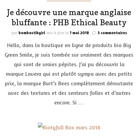
Je découvre une marque anglaise
bluffante : PHB Ethical Beauty
sur
par
bombastikgirl
mis à jour le
7 mai 2018
3 commentaires
Je
Hello, dans la boutique en ligne de produits bio Big
décou
une
Green Smile, je suis tombée sur vraiment des marques
marq
qui sont de vraies pépites. J’ai pu découvrir la
angla
bluff
marque Lavera qui est plutôt sympa avec des petits
:
PHB
prix, la marque Burt’s Bees complètement déroutante
Ethic
avec des textures et des senteurs folles et d’autres
Beaut
encore. Si …