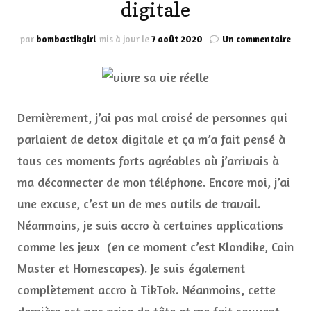
digitale
sur
par
bombastikgirl
mis à jour le
7 août 2020
Un commentaire
Quel
cons
pour
réuss
au
Dernièrement, j’ai pas mal croisé de personnes qui
mieu
sa
parlaient de detox digitale et ça m’a fait pensé à
deto
tous ces moments forts agréables où j’arrivais à
digi
ma déconnecter de mon téléphone. Encore moi, j’ai
une excuse, c’est un de mes outils de travail.
Néanmoins, je suis accro à certaines applications
comme les jeux (en ce moment c’est Klondike, Coin
Master et Homescapes). Je suis également
complètement accro à TikTok. Néanmoins, cette